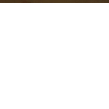
Access
テーブル席：24席、掘り炬燵席：32席をご用意
しております。